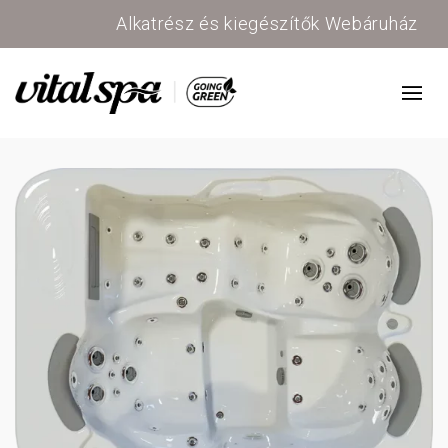
Alkatrész és kiegészítők Webáruház