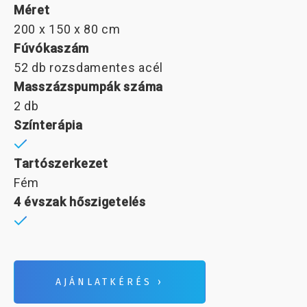
Méret
200 x 150 x 80 cm
Fúvókaszám
52 db rozsdamentes acél
Masszázspumpák száma
2 db
Színterápia
Tartószerkezet
Fém
4 évszak hőszigetelés
AJÁNLATKÉRÉS ›