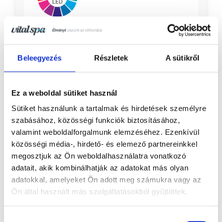
Deluxe színterápia 16-18 LEDES
Tapasztalja meg a színek gyógyító,
Beleegyezés
Részletek
A sütikről
energizáló, vagy épp nyugtató hatását otthoni
masszázsmedencéjében.
Ez a weboldal sütiket használ
Sütiket használunk a tartalmak és hirdetések személyre
Részletek
szabásához, közösségi funkciók biztosításához,
valamint weboldalforgalmunk elemzéséhez. Ezenkívül
közösségi média-, hirdető- és elemező partnereinkkel
megosztjuk az Ön weboldalhasználatra vonatkozó
adatait, akik kombinálhatják az adatokat más olyan
adatokkal, amelyeket Ön adott meg számukra vagy az
Ön által használt más szolgáltatásokból gyűjtöttek.
Hozzájárulás