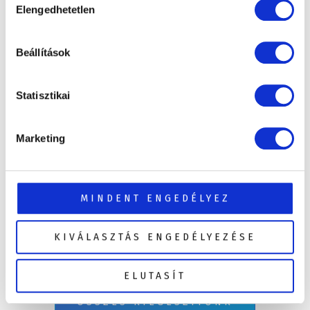
Elengedhetetlen
kiválasztása
Beállítások
Statisztikai
Thermotető emelő oldalburkolatra
Thermotető emelő jakuzzihoz – egyszerű
Marketing
kezelés, tartós megoldás, közvetlenül az
oldalburkolatra szerelve. Nézze meg most!
MINDENT ENGEDÉLYEZ
Részletek
KIVÁLASZTÁS ENGEDÉLYEZÉSE
ELUTASÍT
ÖSSZES KIEGÉSZÍTŐNK