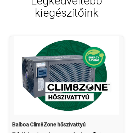
Legkedveltebb
kiegészítőink
Balboa Clim8Zone hőszivattyú