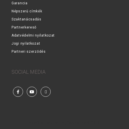
Garancia
Népszerű címkék
Szaktanácsadás
Partnerkereső
Adatvédelmi nyilatkozat
Jogi nyilatkozat
Partneri szerződés
SOCIAL MEDIA
Facebook
YouTube
Steam
VitalSpa | Minden jog fenntartva © 2019