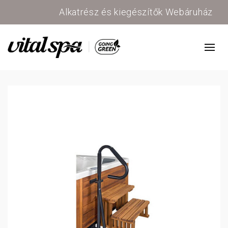
Alkatrész és kiegészítők Webáruház