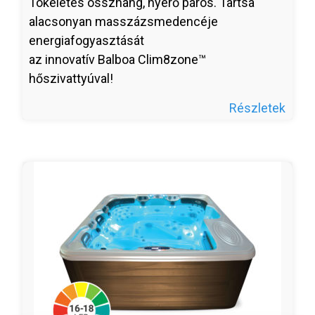
Tökéletes összhang, nyerő páros. Tartsa
alacsonyan masszázsmedencéje
energiafogyasztását
az innovatív Balboa Clim8zone™
hőszivattyúval!
Részletek