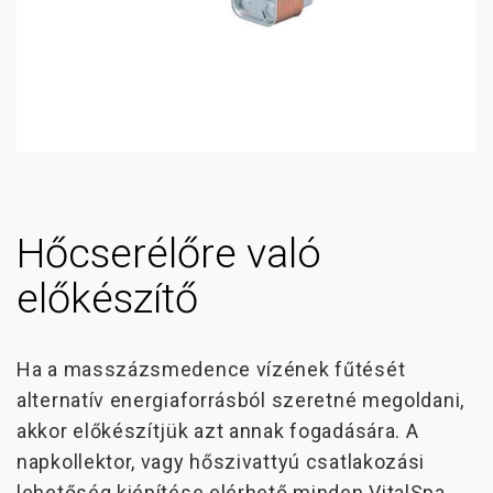
Hőcserélőre való
előkészítő
Ha a masszázsmedence vízének fűtését
alternatív energiaforrásból szeretné megoldani,
akkor előkészítjük azt annak fogadására. A
napkollektor, vagy hőszivattyú csatlakozási
lehetőség kiépítése elérhető minden VitalSpa