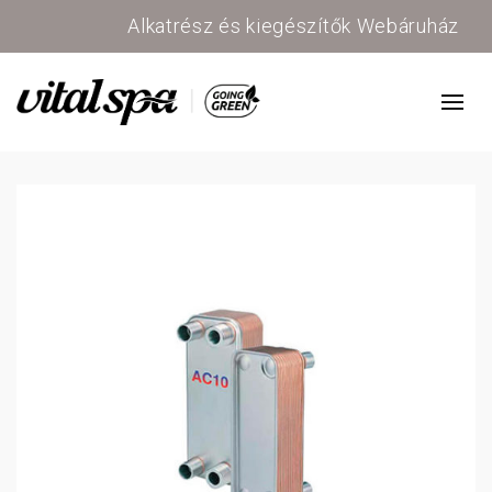
Alkatrész és kiegészítők Webáruház