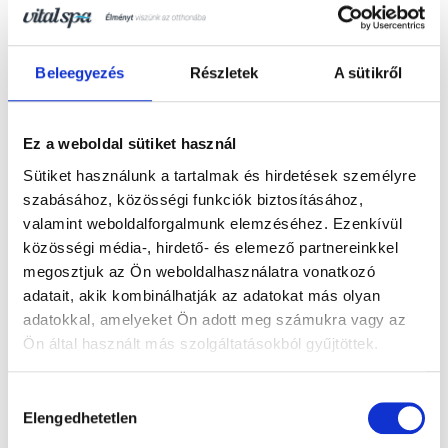
A prémium szűrő segít hosszabb ideig tisztán
és frissen tartani a jakuzzi vizét automatikus
Beleegyezés
Részletek
A sütikről
fertőtlenítő-adagolással.
Ez a weboldal sütiket használ
Részletek
Sütiket használunk a tartalmak és hirdetések személyre
szabásához, közösségi funkciók biztosításához,
valamint weboldalforgalmunk elemzéséhez. Ezenkívül
közösségi média-, hirdető- és elemező partnereinkkel
megosztjuk az Ön weboldalhasználatra vonatkozó
adatait, akik kombinálhatják az adatokat más olyan
adatokkal, amelyeket Ön adott meg számukra vagy az
Ön által használt más szolgáltatásokból gyűjtöttek.
Hozzájárulás
Elengedhetetlen
kiválasztása