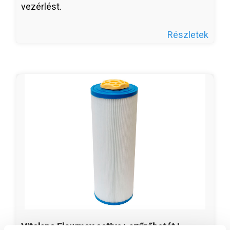
vezérlést.
Részletek
Vitalspa Flowmax active+ szűrőbetét I.