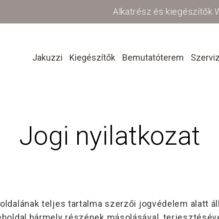
Alkatrész és kiegészítők
Jakuzzi
Kiegészítők
Bemutatóterem
Szervi
Jogi nyilatkozat
dalának teljes tartalma szerzői jogvédelem alatt áll
eboldal bármely részének másolásával, terjesztéséve