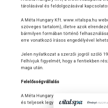
tárolásával és feldolgozásával kapcsolato
A Méta Hungary Kft. www.vitalspa.hu webol
szöveges tartalom), illetve azok elrende
bármilyen formában történő felhasználása
erre vonatkozó írásos engedélyével lehet
Jelen nyilatkozat a szerzői jogról szóló 1
Felhívjuk figyelmét, hogy a fentiekben ré
maga után.
Felelősségvállalás
A Méta Hungary Kft. mindent megtesz azér
és teljesek legyenek.