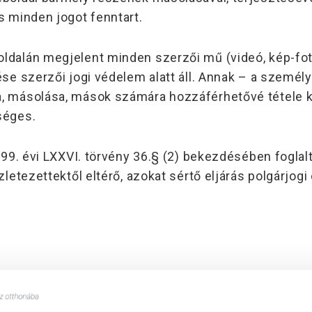
s minden jogot fenntart.
dalán megjelent minden szerzői mű (videó, kép-fotó, 
zése szerzői jogi védelem alatt áll. Annak – a szem
, másolása, mások számára hozzáférhetővé tétele kiz
séges.
999. évi LXXVI. törvény 36.§ (2) bekezdésében foglalta
szletezettektől eltérő, azokat sértő eljárás polgárj
t, hogy ezen internetes weboldalán (www.vitalspa.h