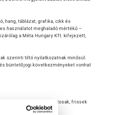
hang, táblázat, grafika, cikk és
élyes használatot meghaladó mértékű –
árólag a Méta Hungary Kft. kifejezett,
k szerinti tiltó nyilatkozatnak minősül.
ogi és büntetőjogi következményeket vonhat
u) közölt információk pontosak, frissek