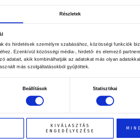
int a weblapot üzemeltető kizárólagos jogtulajdono
Részletek
on található információkért, valamint fenntartja ma
, módosításokat és javításokat hajtson végre, tovább
ál
akítsa, megszüntesse, vagy új részeket hozzon létre
mak és hirdetések személyre szabásához, közösségi funkciók biz
orduló bármilyen pontatlanságért, hibáért vagy eset
hez. Ezenkívül közösségi média-, hirdető- és elemező partner
zó adatait, akik kombinálhatják az adatokat más olyan adatokka
séggel azokért az esetlegesen bekövetkező veszteség
sznált más szolgáltatásokból gyűjtöttek.
sználatra képtelen állapotából, nem megfelelő működ
etéktelen megváltoztatásából keletkeznek, valamint a
Beállítások
Statisztikai
 származnak.
ő felügyeleti szerveinkhez:
KIVÁLASZTÁS
MIN
ENGEDÉLYEZÉSE