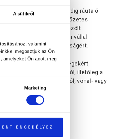
s sem kifejezetten, sem pedig ráutaló
A sütikről
gának a jogot arra, hogy előzetes
á a weboldalt és az azon közölt
. A Méta Hungary Kft. nem vállal
tosításához, valamint
legesen felmerülő hiányosságért.
einkkel megosztjuk az Ön
l, amelyeket Ön adott meg
ekért, kárért, vagy költségekért,
éséből vagy üzemzavarából, illetőleg a
melyek számítógépes vírusból, vonal- vagy
Marketing
DENT ENGEDÉLYEZ