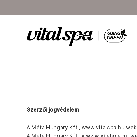
Szerzői jogvédelem
A Méta Hungary Kft., www.vitalspa.hu webol
A Méta Hungary Kft., a www.vitalspa.hu w