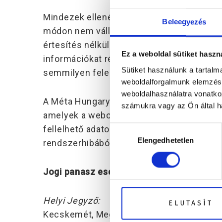
Mindezek ellenére, a Méta Hungary Kft., m
Beleegyezés
módon nem vállal szavatosságot a weboldal
értesítés nélkül bármikor változtatásokat
Ez a weboldal sütiket haszn
információkat részben vagy egészben átal
Sütiket használunk a tartal
semmilyen felelősséget a weboldalon előf
weboldalforgalmunk elemzésé
weboldalhasználatra vonatko
A Méta Hungary Kft., nem tartozik felelős
számukra vagy az Ön által ha
amelyek a weboldal(ak) használatából, ha
fellelhető adatok bárki részéről való ill
Hozzájárulás
Elengedhetetlen
kiválasztása
rendszerhibából, vagy más hasonló okból
Jogi panasz esetén, fordulhat a következ
Helyi Jegyző:
ELUTASÍT
Kecskemét, Megyei Jogú Város Jegyzője