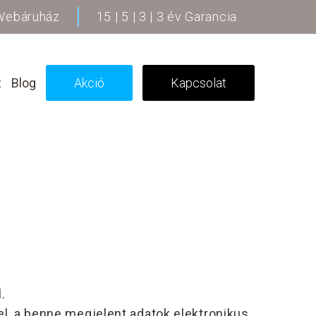
 Webáruház
15 | 5 | 3 | 3 év Garancia
z
Blog
Akció
Kapcsolat
.
l, a benne megjelent adatok elektronikus