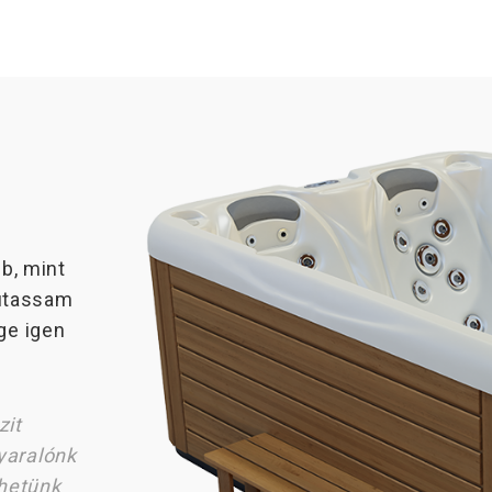
E
bb, mint
utassam
ge igen
zit
yaralónk
hetünk