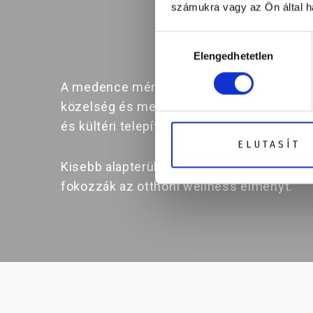
számukra vagy az Ön által ha
Hozzájárulás
Kinek érdem
Elengedhetetlen
kiválasztása
A medence méretének meghatározása kulcs
közelség és meghitt jakuzzizásra vágyna
és kültéri telepítésre egyaránt alkalmasak
ELUTASÍT
Kisebb alapterületük ellenére ugyanakkor 
fokozzák az otthoni wellness élményt.