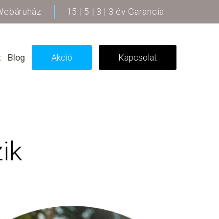
 Webáruház
15 | 5 | 3 | 3 év Garancia
z
Blog
Akció
Kapcsolat
ik