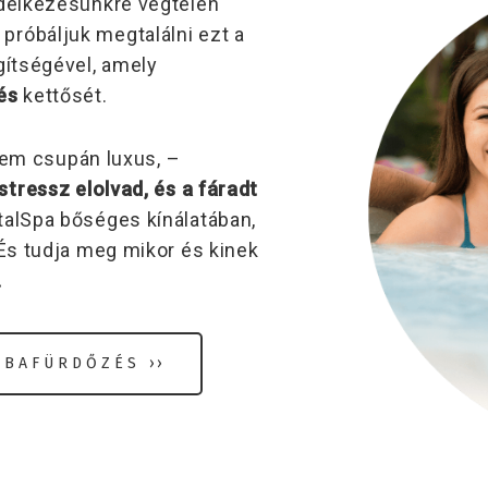
ndelkezésünkre végtelen
próbáljuk megtalálni ezt a
egítségével, amely
és
kettősét.
m csupán luxus, –
tressz elolvad, és a fáradt
talSpa bőséges kínálatában,
 És tudja meg mikor és kinek
.
BAFÜRDŐZÉS ››