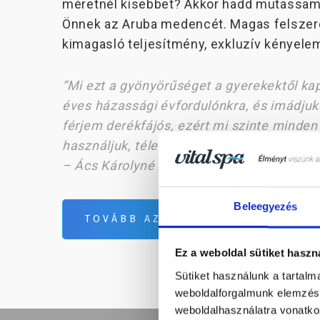
méretnél kisebbet? Akkor hadd mutassam
Önnek az Aruba medencét. Magas felszere
kimagasló teljesítmény, exkluzív kényele
“Mi ezt a gyönyörűséget a gyerekektől ka
éves házassági évfordulónkra, és imádjuk
férjem derékfájós, ezért mi szinte minden
használjuk, télen-nyáron.”
– Ács Károlyné (Érd)
Beleegyezés
TOVÁBB AZ ARUBÁHOZ
Ez a weboldal sütiket haszn
Sütiket használunk a tartal
weboldalforgalmunk elemzésé
weboldalhasználatra vonatko