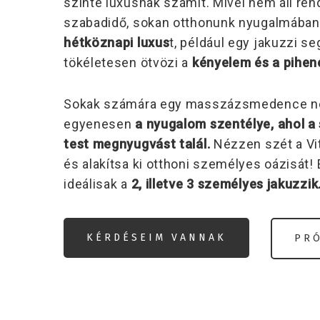
szinte luxusnak számít. Mivel nem áll re
szabadidő, sokan otthonunk nyugalmában 
hétköznapi luxus
t, például egy jakuzzi s
tökéletesen ötvözi a
kényelem és a pihen
Sokak számára egy masszázsmedence ne
egyenesen
a nyugalom szentélye, ahol a s
test megnyugvást talál.
Nézzen szét a Vi
és alakítsa ki otthoni személyes oázisát!
ideálisak a
2, illetve 3 személyes jakuzzik
KÉRDÉSEIM VANNAK
PRÓ