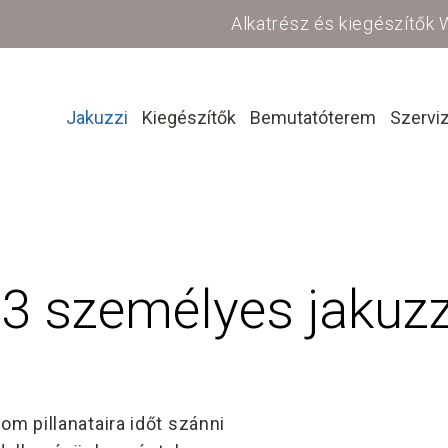
Alkatrész és kiegészítők
Jakuzzi
Kiegészítők
Bemutatóterem
Szervi
-3 személyes jakuzz
m pillanataira időt szánni