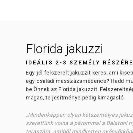
Florida jakuzzi
IDEÁLIS 2-3 SZEMÉLY RÉSZÉR
Egy jól felszerelt jakuzzit keres, ami kise
egy családi masszázsmedence? Hadd m
be Önnek az Florida jakuzzit. Felszereltsé
magas, teljesítménye pedig kimagasló.
„Mindenképpen olyan kétszemélyes jakuz
szerettünk volna a párommal a Balatoni n
teraszára, amiből mindketten gyönyörköd