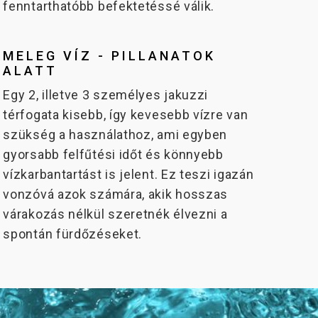
fenntarthatóbb befektetéssé válik.
MELEG VÍZ - PILLANATOK
ALATT
Egy 2, illetve 3 személyes jakuzzi
térfogata kisebb, így kevesebb vízre van
szükség a használathoz, ami egyben
gyorsabb felfűtési időt és könnyebb
vízkarbantartást is jelent. Ez teszi igazán
vonzóvá azok számára, akik hosszas
várakozás nélkül szeretnék élvezni a
spontán fürdőzéseket.