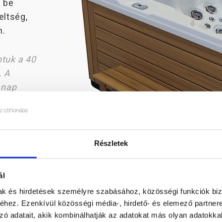
 be
ltség,
m.
ptuk a 40
. A
 nap
Részletek
ál
mak és hirdetések személyre szabásához, közösségi funkciók biz
hez. Ezenkívül közösségi média-, hirdető- és elemező partner
zó adatait, akik kombinálhatják az adatokat más olyan adatokka