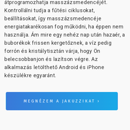
átprogramozhatja masszázsmedencéjét.
Kontrollálni tudja a fűtési ciklusokat,
beállításokat, így masszázsmedencéje
energiatakarékosan fog működni, ha éppen nem
használja. Ám mire egy nehéz nap után hazaér, a
buborékok frissen kergetőznek, a víz pedig
forrón és kristálytisztán várja, hogy Ön
belecsobbanjon és lazítson végre. Az
alkalmazás letölthető Android és iPhone
készülékre egyaránt.
MEGNÉZEM A JAKUZZIKAT ›