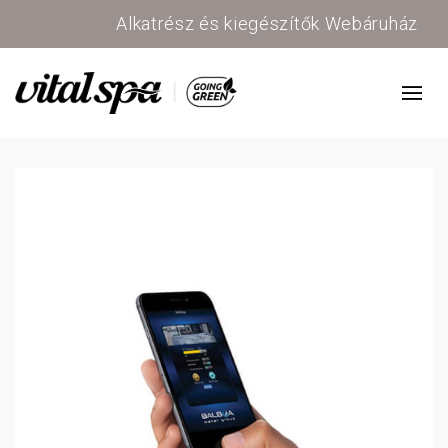
Alkatrész és kiegészítők Webáruház