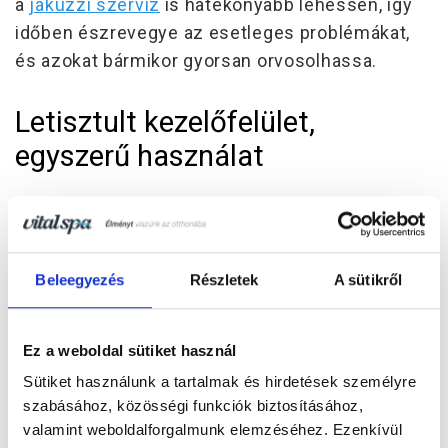
a
jakuzzi szerviz
is hatékonyabb lehessen, így
időben észrevegye az esetleges problémákat,
és azokat bármikor gyorsan orvosolhassa.
Letisztult kezelőfelület,
egyszerű használat
Sokan tartanak attól, hogy egy okos jakuzzi
vezérlés bonyolult működéssel jár együtt. A
Balboa alkalmazás egyik legnagyobb előnye,
Beleegyezés
Részletek
A sütikről
hogy
felhasználóbarát, átlátható kezelőfelülettel
rendelkezik.
Ez a weboldal sütiket használ
Az egyértelmű ikonok és logikus menürendszer
Sütiket használunk a tartalmak és hirdetések személyre
lehetővé teszi, hogy technikai előképzettség
szabásához, közösségi funkciók biztosításához,
valamint weboldalforgalmunk elemzéséhez. Ezenkívül
nélkül is könnyedén kezelje a medencét, így
a