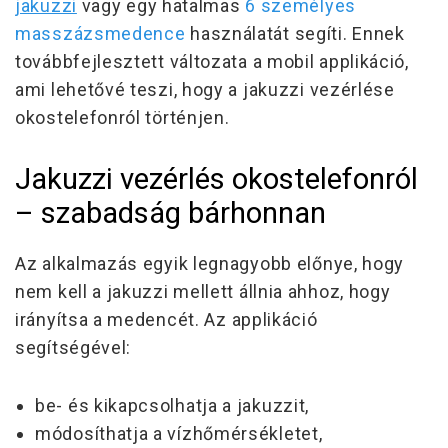
jakuzzi
vagy egy hatalmas
6 személyes
masszázsmedence
használatát segíti. Ennek
továbbfejlesztett változata a
mobil applikáció
,
ami lehetővé teszi, hogy a jakuzzi vezérlése
okostelefonról történjen.
Jakuzzi vezérlés okostelefonról
– szabadság bárhonnan
Az alkalmazás egyik legnagyobb előnye, hogy
nem kell a jakuzzi mellett állnia ahhoz, hogy
irányítsa a medencét.
Az applikáció
segítségével:
be- és kikapcsolhatja a jakuzzit,
módosíthatja a vízhőmérsékletet,