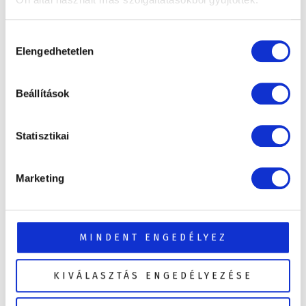
szakmai támogatása abban, hogy hosszú
évekre elégedett legyen döntésével!
Hozzájárulás
Elengedhetetlen
kiválasztása
Jakuzziteszt: vásárlás előtt próbálja ki
személyesen
Beállítások
Statisztikai
Ingyenes szaktanácsadás tapasztalt
szakemberektől
Marketing
A jakuzzivásárlás előnyei
MINDENT ENGEDÉLYEZ
A jakuzzivásárlás szempontjai
KIVÁLASZTÁS ENGEDÉLYEZÉSE