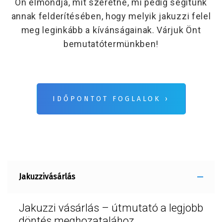
Ön elmondja, mit szeretne, mi
pedig segítünk
annak felderítésében, hogy
melyik jakuzzi
felel
meg leginkább a
kívánságai
nak.
Várjuk Önt
bemutatótermünkben!
IDŐPONTOT FOGLALOK ›
Jakuzzivásárlás
Jakuzzi vásárlás – útmutató a legjobb
döntés meghozatalához