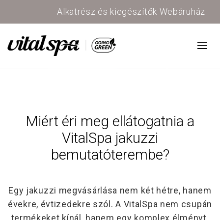
Alkatrész és kiegészítők Webáruház
Miért éri meg ellátogatnia a
VitalSpa jakuzzi
bemutatóterembe?
Egy jakuzzi megvásárlása nem két hétre, hanem
évekre, évtizedekre szól.
A VitalSpa nem csupán
termékeket kínál, hanem egy komplex élményt.