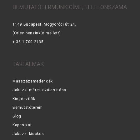
BEMUTATÓTERMÜNK CÍME, TELEFONSZÁMA
1149 Budapest, Mogyoródi út 24.
(Orlen benzinkút mellett)
+ 36 1 700 2135
TARTALMAK
Masszázsmedencék
Jakuzzi méret kiválasztása
Kiegészítők
Bemutatóterem
Blog
Kapcsolat
Jakuzzi kisokos