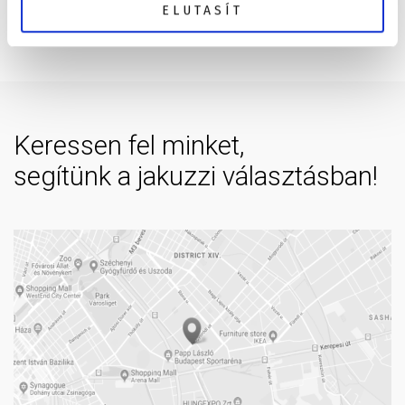
Miért válassza a VitalSpa bemutatótermét?
ELUTASÍT
Keressen fel minket,
segítünk a jakuzzi választásban!