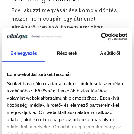
Egy jakuzzi megvásárlása komoly döntés,
hiszen nem csupán egy átmeneti
élményről van szó, hanem egy olyan
hosszú távú befektetésről, ami az
otthonára és egész életére komoly
hatással lesz. A megfelelő modell
Beleegyezés
Részletek
A sütikről
kiválasztása sokszor nem egyszerű, mivel
számos szempontot érdemes figyelembe
Ez a weboldal sütiket használ
vennie, ismerje meg az egész folyamatot
Sütiket használunk a tartalmak és hirdetések személyre
annak érdekében, hogy a döntésével végül
szabásához, közösségi funkciók biztosításához,
minden szempontból elégedett lehessen!
valamint weboldalforgalmunk elemzéséhez. Ezenkívül
A VitalSpa bemutatóterme éppen ezért
közösségi média-, hirdető- és elemező partnereinkkel
tökéletes választás azoknak, akik biztosra
megosztjuk az Ön weboldalhasználatra vonatkozó
akarnak menni. Ismerje meg, hogyan segít
adatait, akik kombinálhatják az adatokat más olyan
adatokkal, amelyeket Ön adott meg számukra vagy az
a jakuzziteszt és a VitalSpa csapatának
Ön által használt más szolgáltatásokból gyűjtöttek.