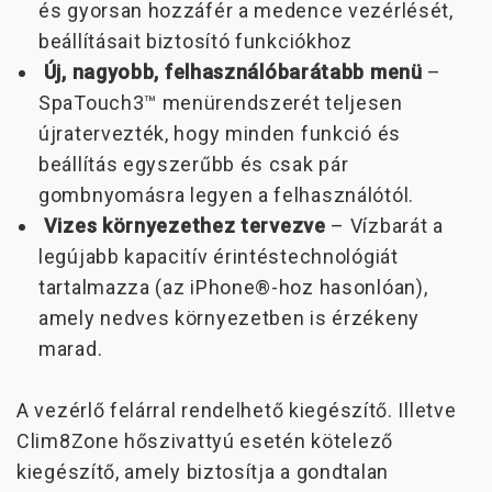
és gyorsan hozzáfér a medence vezérlését,
beállításait biztosító funkciókhoz
Új, nagyobb, felhasználóbarátabb menü
–
SpaTouch3™ menürendszerét teljesen
újratervezték, hogy minden funkció és
beállítás egyszerűbb és csak pár
gombnyomásra legyen a felhasználótól.
Vizes környezethez tervezve
– Vízbarát a
legújabb kapacitív érintéstechnológiát
tartalmazza (az iPhone®-hoz hasonlóan),
amely nedves környezetben is érzékeny
marad.
A vezérlő felárral rendelhető kiegészítő. Illetve
Clim8Zone hőszivattyú esetén kötelező
kiegészítő, amely biztosítja a gondtalan