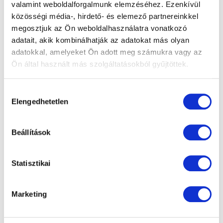
valamint weboldalforgalmunk elemzéséhez. Ezenkívül
Medence korlát
közösségi média-, hirdető- és elemező partnereinkkel
Csúszásmentes, neoprén anyaga kiváló
megosztjuk az Ön weboldalhasználatra vonatkozó
fogást, és tartást biztosít mindenkinek,
adatait, akik kombinálhatják az adatokat más olyan
biztonságosabbá téve a ki- és beszállást.
adatokkal, amelyeket Ön adott meg számukra vagy az
Ön által használt más szolgáltatásokból gyűjtöttek.
Részletek
Hozzájárulás
Elengedhetetlen
kiválasztása
Beállítások
Statisztikai
Marketing