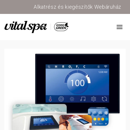
Alkatrész és kiegészítők Webáruház