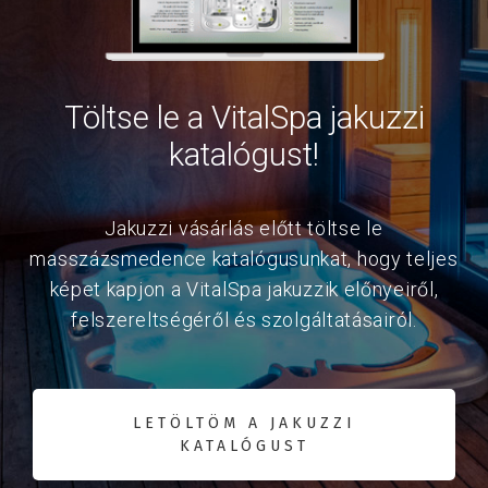
Töltse le a VitalSpa jakuzzi
katalógust!
Jakuzzi vásárlás előtt töltse le
masszázsmedence katalógusunkat, hogy teljes
képet kapjon a VitalSpa jakuzzik előnyeiről,
felszereltségéről és szolgáltatásairól.
LETÖLTÖM A JAKUZZI
KATALÓGUST