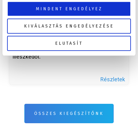
MINDENT ENGEDÉLYEZ
KIVÁLASZTÁS ENGEDÉLYEZÉSE
Aromaterápiás illatpatronok
Illatpatroncsomag 3 különböző illattal, hogy
ELUTASÍT
mindig megtalálja a hangulatához leginkább
illeszkedőt.
Részletek
ÖSSZES KIEGÉSZÍTŐNK