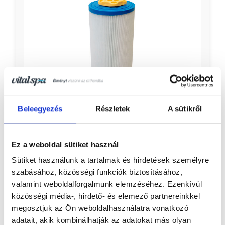
Beleegyezés
Részletek
A sütikről
Vitalspa Flowmax active+ szűrőbetét I.
Ez a weboldal sütiket használ
A prémium szűrő segít hosszabb ideig tisztán
Sütiket használunk a tartalmak és hirdetések személyre
és frissen tartani a jakuzzi vizét automatikus
szabásához, közösségi funkciók biztosításához,
fertőtlenítő-adagolással.
valamint weboldalforgalmunk elemzéséhez. Ezenkívül
közösségi média-, hirdető- és elemező partnereinkkel
megosztjuk az Ön weboldalhasználatra vonatkozó
Részletek
adatait, akik kombinálhatják az adatokat más olyan