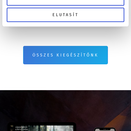
oldalburkolatra szerelve. Nézze meg most!
ELUTASÍT
Részletek
ÖSSZES KIEGÉSZÍTŐNK