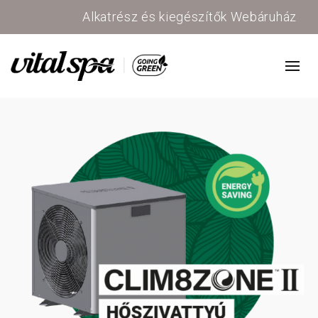
Alkatrész és kiegészítők Webáruház