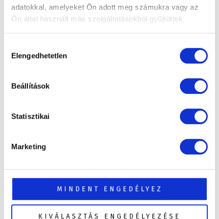
adatokkal, amelyeket Ön adott meg számukra vagy az
Ön által használt más szolgáltatásokból gyűjtöttek.
Hozzájárulás
Elengedhetetlen
kiválasztása
Beállítások
Statisztikai
Marketing
Thermotető emelő oldalburkolatra
MINDENT ENGEDÉLYEZ
Thermotető emelő jakuzzihoz – egyszerű
kezelés, tartós megoldás, közvetlenül az
KIVÁLASZTÁS ENGEDÉLYEZÉSE