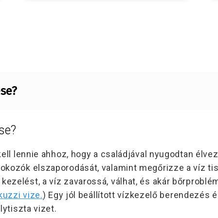
ése?
ése?
kell lennie ahhoz, hogy a családjával nyugodtan élve
okozók elszaporodását, valamint megőrizze a víz t
ezelést, a víz zavarossá, válhat, és akár bőrproblém
kuzzi vize.
) Egy jól beállított vízkezelő berendezés
lytiszta vizet.