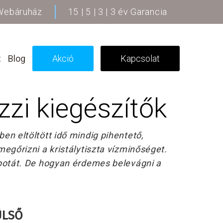
 Webáruház
15 | 5 | 3 | 3 év Garancia
z
Blog
Akció
Kapcsolat
zzi kiegészítők
en eltöltött idő mindig pihentető,
megőrizni a kristálytiszta vízminőséget.
potát.
De hogyan érdemes belevágni a
ÜLSŐ