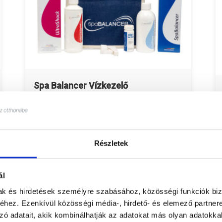
Spa Balancer Vízkezelő
SpaBalancer az innováció, amellyel
Ön masszázsmedencéjében lévő
vizet szagtalanul és tisztán tudja
tartani – klórmentesen, teljesen
Részletek
biológiai összetevőkből.
Részletek
ál
mak és hirdetések személyre szabásához, közösségi funkciók biz
hez. Ezenkívül közösségi média-, hirdető- és elemező partner
zó adatait, akik kombinálhatják az adatokat más olyan adatokka