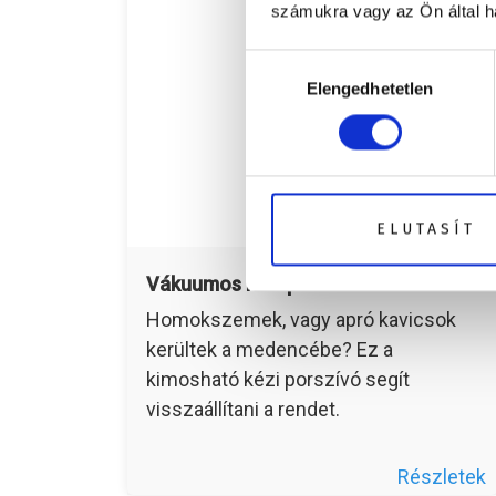
számukra vagy az Ön által ha
Hozzájárulás
Elengedhetetlen
kiválasztása
ELUTASÍT
Vákuumos kézi porszívó
Homokszemek, vagy apró kavicsok
kerültek a medencébe? Ez a
kimosható kézi porszívó segít
visszaállítani a rendet.
Részletek