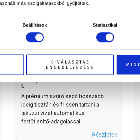
sznált más szolgáltatásokból gyűjtöttek.
Beállítások
Statisztikai
KIVÁLASZTÁS
MIN
ENGEDÉLYEZÉSE
Vitalspa Flowmax active+ szűrőbetét
I.
A prémium szűrő segít hosszabb
ideig tisztán és frissen tartani a
jakuzzi vizét automatikus
fertőtlenítő-adagolással.
Részletek