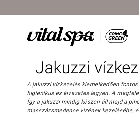
Jakuzzi vízkez
A jakuzzi vízkezelés kiemelkedően fontos f
higiénikus és élvezetes legyen. A megfelel
Így a jakuzzi mindig készen áll majd a pih
masszázsmedence vizének kezelésébe, és