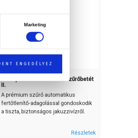
Marketing
DENT ENGEDÉLYEZ
Vitalspa Flowmax active+ szűrőbetét
II.
A prémium szűrő automatikus
fertőtlenítő-adagolással gondoskodik
a tiszta, biztonságos jakuzzivízről.
Részletek