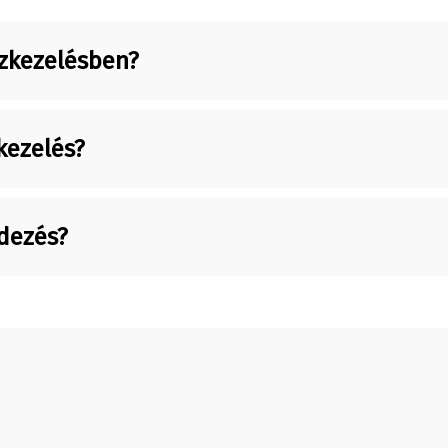
ízkezelésben?
kezelés?
ndezés?