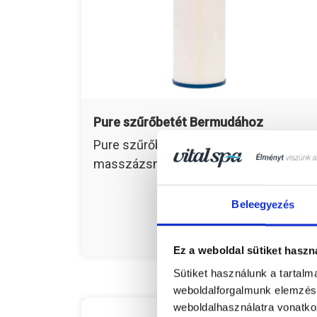
Pure szűrőbetét Bermudához
Pure szűrőbetét VitalSpa Bermuda
masszázsmedencéhez.
Beleegyezés
Részletek
Ez a weboldal sütiket haszn
Sütiket használunk a tartal
weboldalforgalmunk elemzésé
weboldalhasználatra vonatko