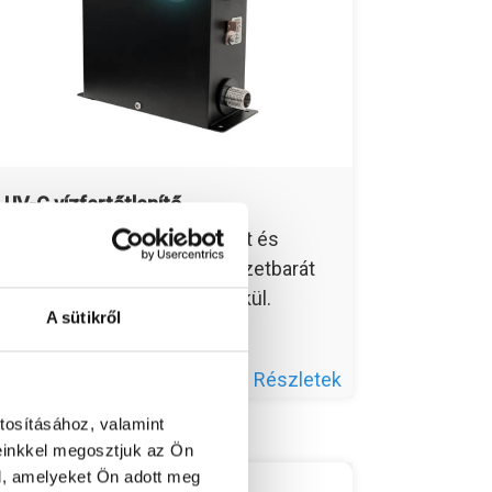
UV-C vízfertőtlenítő
Semlegesíti a baktériumokat és
vírusokat. Hatékony, környezetbarát
tisztaságot ad, klórszag nélkül.
A sütikről
Részletek
tosításához, valamint
einkkel megosztjuk az Ön
l, amelyeket Ön adott meg