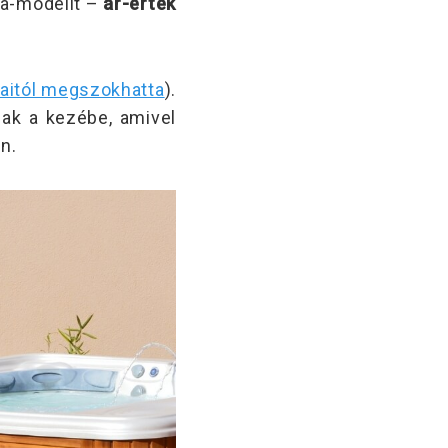
a-modellt –
ár-érték
aitól megszokhatta
).
jak a kezébe, amivel
n.