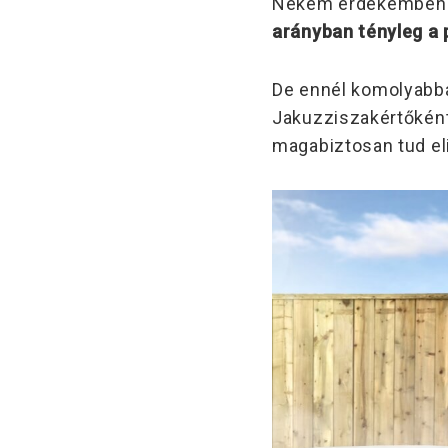
Nekem érdekemben ál
arányban tényleg a p
De ennél komolyabb
Jakuzziszakértőként
magabiztosan tud eli