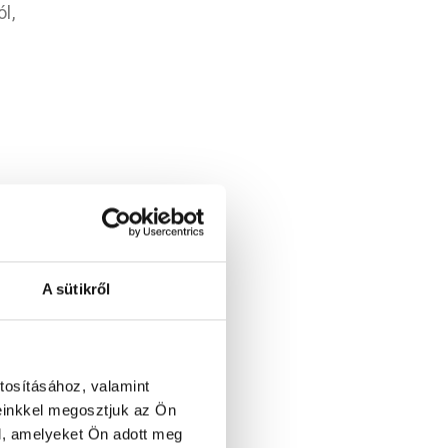
l,
„ideális X
A sütikről
álló felteszi (nagyon
tosításához, valamint
sz egy 4 férőhelyes
einkkel megosztjuk az Ön
l, amelyeket Ön adott meg
férőhelyek számánál