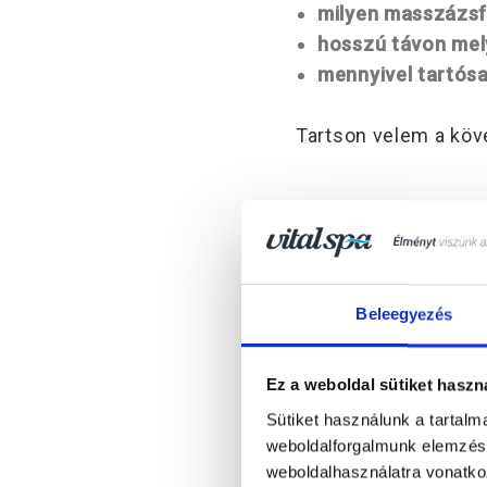
milyen masszázsf
hosszú távon
mel
mennyivel tartós
Tartson velem a köve
Mi a külö
személy r
Beleegyezés
A „
mennyien fogjuk 
bölcsen).
Ez a weboldal sütiket haszn
Sütiket használunk a tartal
Logikusnak tűnik, 
weboldalforgalmunk elemzésé
weboldalhasználatra vonatko
medence. A gyakorl