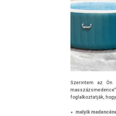
Szerintem az Ön f
masszázsmedence”. De
foglalkoztatják, hogy
melyik medencéne