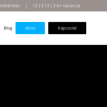
 Webáruház
15 | 5 | 3 | 3 év Garancia
z
Blog
Akció
Kapcsolat