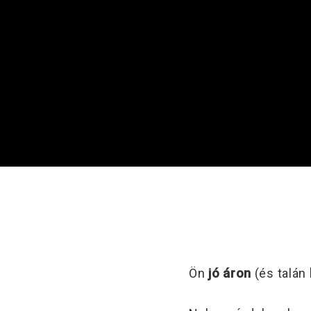
Ön
jó áron
(és talán