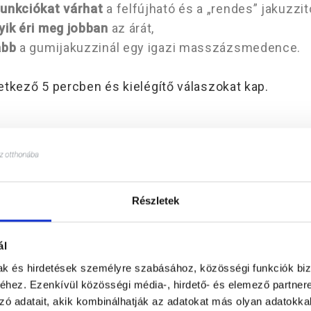
unkciókat várhat
a felfújható és a „rendes” jakuzzitó
yik éri meg jobban
az árát,
abb
a gumijakuzzinál egy igazi masszázsmedence.
tkező 5 percben és kielégítő válaszokat kap.
nbség a férőhely és az 
észére” között?
Részletek
használni
a jakuzzit” kérdést minden vásárlás előtt 
ál
mak és hirdetések személyre szabásához, közösségi funkciók biz
hogy ha négyen vannak a családban, akkor elég le
hez. Ezenkívül közösségi média-, hirdető- és elemező partner
zó adatait, akik kombinálhatják az adatokat más olyan adatokka
atban másképp kell számolni:
általában a megadott 