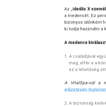
Az „
ideális X személ
a medencét. Ez persz
bizonyos időnként he
ki tudja használni 
A medence kiválaszt
A családjával egy
meg, elfér-e a kö
ez a lehetőség ott
A VitalSpa-nál a 
előzetesen foglaljon
A biztonság kedvé