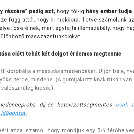
y részére” pedig azt,
hogy tól-ig
hány ember tudja 
e függ attól, hogy ki mekkora, illetve számolunk a
lyet cserélnek, mert egyfajta illemszabály, hogy h
a különböző masszázsfunkciókat.
ása előtt tehát két dolgot érdemes megtennie
.
ütt kipróbálja a masszázsmedencéket. Üljön bele, ny
nyöke, térde, mindene. (A gumijakuzziknak ritkán va
 valószínűleg kiesik.)
medencepróba díj-és kötelezettségmentes
csak a
 időpontot.
ért azzal számol, hogy mondjuk egy 5-6 férőhelyes