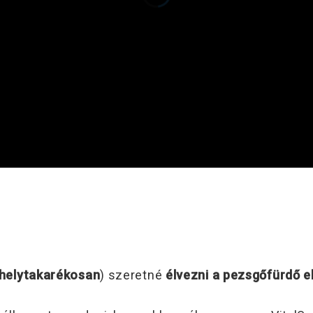
helytakarékosan
) szeretné
élvezni a pezsgőfürdő e