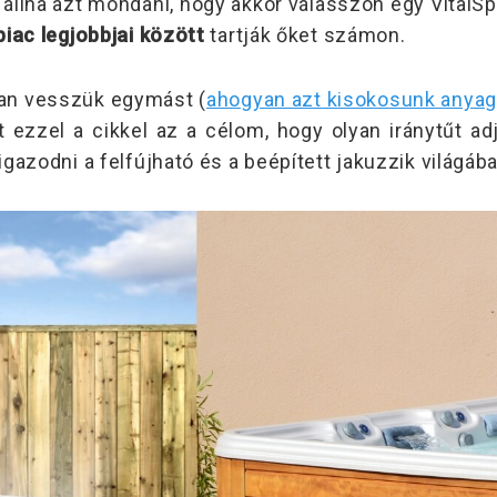
lna azt mondani, hogy akkor válasszon egy VitalSp
iac legjobbjai
között
tartják őket számon.
an vesszük egymást (
ahogyan azt kisokosunk anyag
 ezzel a cikkel az a célom, hogy olyan iránytűt ad
gazodni a felfújható és a beépített jakuzzik világába