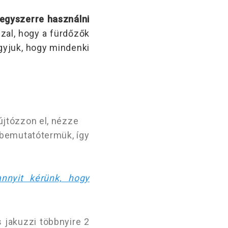
egyszerre használni
zzal, hogy a fürdőzők
agyjuk, hogy mindenki
újtózzon el, nézze
n bemutatótermük, így
nnyit kérünk, hogy
 jakuzzi többnyire 2