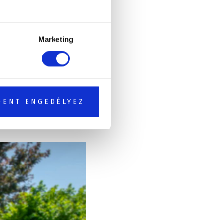
Marketing
asszázshelyet kap
–
DENT ENGEDÉLYEZ
 nem biztos, hogy 6