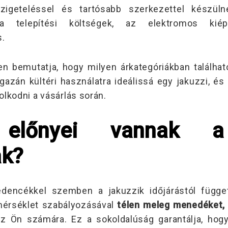
 szigeteléssel és tartósabb szerkezettel készü
a telepítési költségek, az elektromos kiép
s.
en bemutatja, hogy milyen árkategóriákban találh
 igazán kültéri használatra ideálissá egy jakuzzi, 
lkodni a vásárlás során.
 előnyei vannak a 
ak?
encékkel szemben a jakuzzik időjárástól függet
mérséklet szabályozásával
télen meleg menedéket, 
z Ön számára. Ez a sokoldalúság garantálja, ho