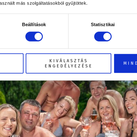
sznált más szolgáltatásokból gyűjtöttek.
téri jakuzzi emellett a családi összejövetelek közé
 a barátait is vendégül láthatja masszázsmede
áló hangulatot.
Beállítások
Statisztikai
KIVÁLASZTÁS
MIN
ENGEDÉLYEZÉSE