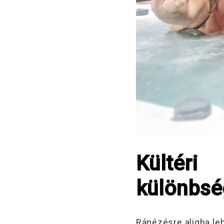
Kültéri
különbsé
Ránézésre aligha l