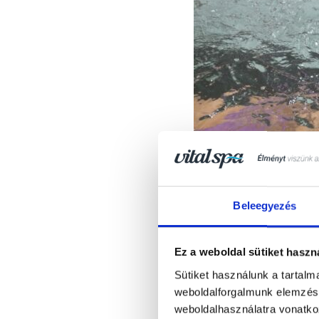
Beleegyezés
Ez a weboldal sütiket haszn
Sütiket használunk a tartal
Fizikai hatásai mel
weboldalforgalmunk elemzésé
weboldalhasználatra vonatko
segíthet
csökkente