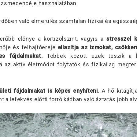
zsmedencéje használatában.
rdőben való elmerülés számtalan fizikai és egészség
erűbb előnye a kortizolszint, vagyis a
stresszel 
 hője és felhajtóereje
ellazítja az izmokat, csökken
ges fájdalmakat.
Többek között ezek teszik a kü
sá az aktív életmódot folytatók és fizikailag megt
zületi fájdalmakat is képes enyhíteni
. A hő kitágítj
nt a lefekvés előtti forró kádban való áztatás jobb a