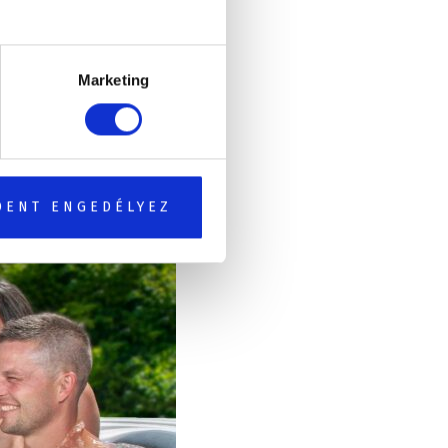
pponti helyszínévé is
ncében, – amellyel
Marketing
DENT ENGEDÉLYEZ