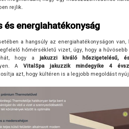
en rejlik.
s és energiahatékonyság
esetében a hangsúly az energiahatékonyságon van, 
 megfelelő hőmérsékletű vizet, úgy, hogy a hűvösebb
ehát, hogy a
jakuzzi kiváló hőszigetelésű, 
yen. A
VitalSpa jakuzzik mindegyike 4 évsz
ztosítja azt, hogy kültéren is a legjobb megoldást ny