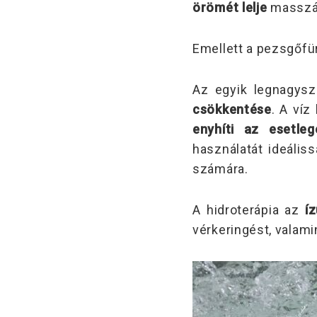
örömét lelje
masszá
Emellett a pezsgőfü
Az egyik legnagysz
csökkentése
. A víz
enyhíti az esetle
használatát ideális
számára.
A hidroterápia az
í
vérkeringést, valami