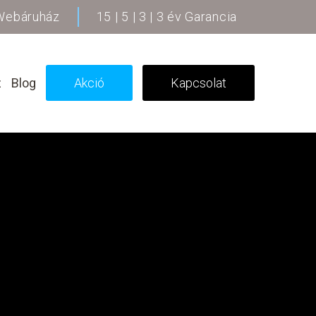
 Webáruház
15 | 5 | 3 | 3 év Garancia
z
Blog
Akció
Kapcsolat