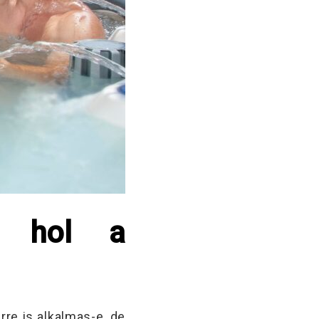
k: hol a
e is alkalmas-e, de