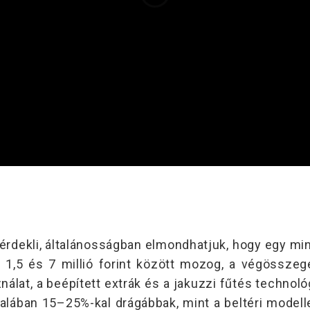
r érdekli, általánosságban elmondhatjuk, hogy egy min
1,5 és 7 millió forint között mozog, a végösszeg
álat, a beépített extrák és a jakuzzi fűtés technol
ltalában 15–25%-kal drágábbak, mint a beltéri modelle