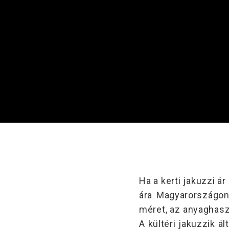
Ha a kerti jakuzzi á
ára Magyarországon 
méret, az anyaghaszn
A kültéri jakuzzik á