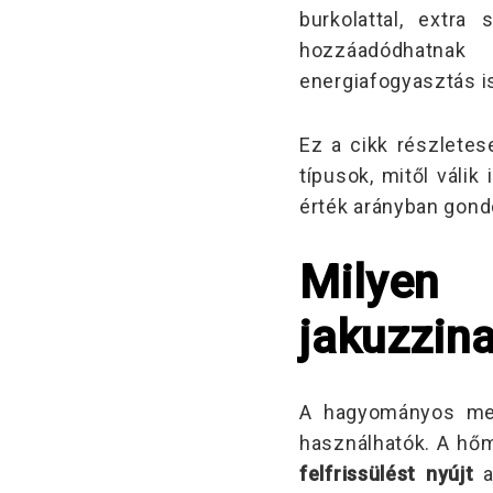
burkolattal, extra
hozzáadódhatnak 
energiafogyasztás i
Ez a cikk részletes
típusok, mitől válik
érték arányban gondo
Milyen
jakuzzin
A hagyományos med
használhatók. A hő
felfrissülést nyújt
a