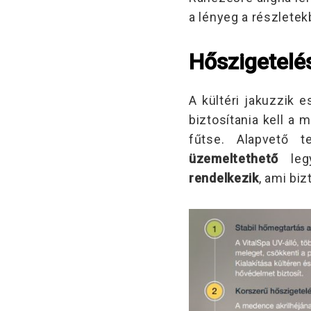
a lényeg a részletekb
Hőszigetelé
A kültéri jakuzzik 
biztosítania kell a
fűtse. Alapvető t
üzemeltethető
leg
rendelkezik
, ami bi