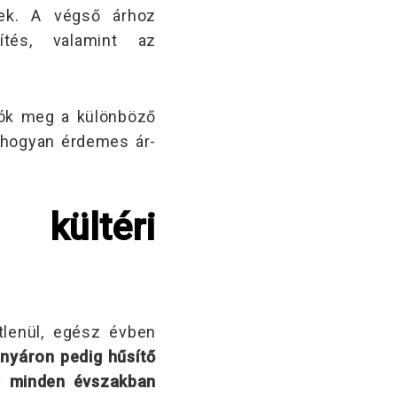
lnek. A végső árhoz
ítés, valamint az
atók meg a különböző
és hogyan érdemes ár-
kültéri
lenül, egész évben
nyáron pedig hűsítő
gy
minden évszakban