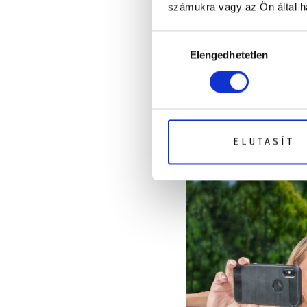
számukra vagy az Ön által ha
teremthet
. A szabad
válhat, és persze
Hozzájárulás
megalapozhatja a kiv
Elengedhetetlen
kiválasztása
ELUTASÍT