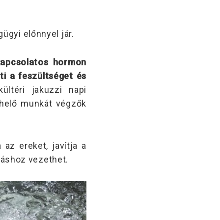
ügyi előnnyel jár.
kapcsolatos hormon
ti a feszültséget és
ltéri jakuzzi napi
erhelő munkát végzők
a az ereket, javítja a
lváshoz vezethet.