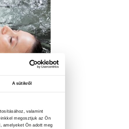
A sütikről
tosításához, valamint
víz nyugtató hatása
einkkel megosztjuk az Ön
l, amelyeket Ön adott meg
érzelmi egyensúlyt