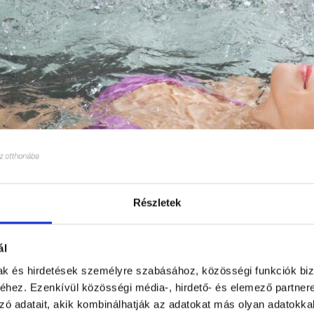
Részletek
ál
mak és hirdetések személyre szabásához, közösségi funkciók biz
lett mentálhigiénés előnyei is jelentősek; a
meleg 
hez. Ezenkívül közösségi média-, hirdető- és elemező partner
zó adatait, akik kombinálhatják az adatokat más olyan adatokka
ni a szorongást, amely mentális ellazulást és 