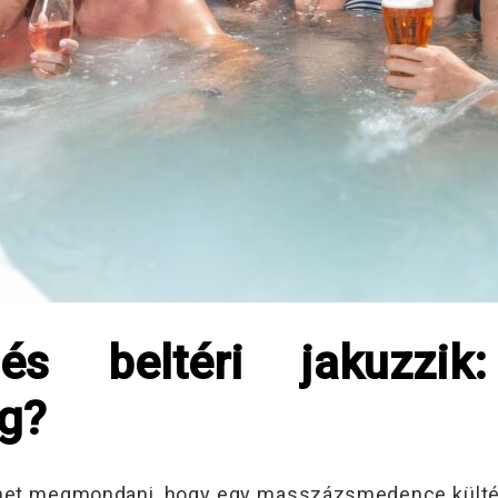
 és beltéri jakuzzi
g?
ehet megmondani, hogy egy masszázsmedence kültérr