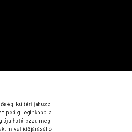
őségi kültéri jakuzzi
et pedig leginkább a
ógiája határozza meg.
k, mivel időjárásálló