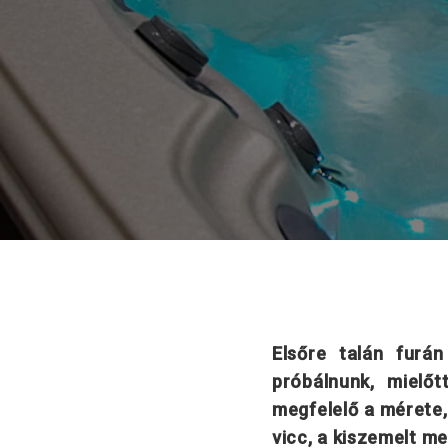
Elsőre talán furá
próbálnunk, mielő
megfelelő a mérete,
vicc, a kiszemelt m