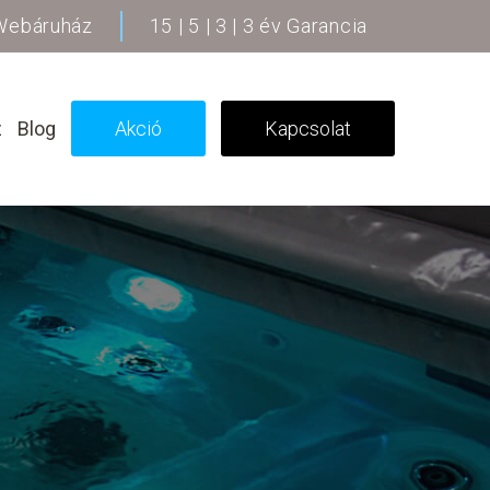
 Webáruház
15 | 5 | 3 | 3 év Garancia
z
Blog
Akció
Kapcsolat
választása