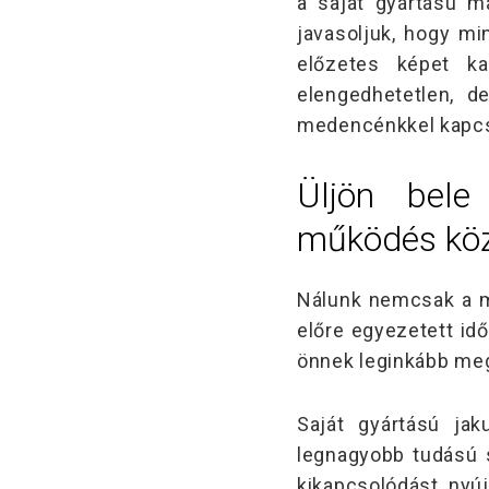
a saját gyártású 
javasoljuk, hogy m
előzetes képet ka
elengedhetetlen, 
medencénkkel kapcso
Üljön bel
működés kö
Nálunk nemcsak a m
előre egyezetett i
önnek leginkább meg
Saját gyártású jak
legnagyobb tudású s
kikapcsolódást nyú