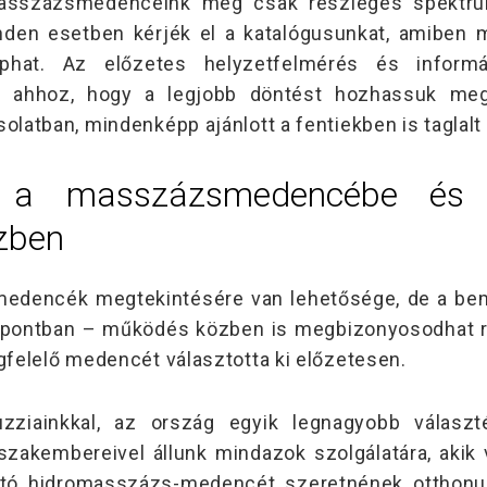
masszázsmedencéink még csak részleges spektru
inden esetben kérjék el a katalógusunkat, amiben 
phat. Az előzetes helyzetfelmérés és informá
de ahhoz, hogy a legjobb döntést hozhassuk me
latban, mindenképp ajánlott a fentiekben is taglalt
e a masszázsmedencébe és p
zben
edencék megtekintésére van lehetősége, de a b
dőpontban – működés közben is megbizonyosodhat ró
felelő medencét választotta ki előzetesen.
uzziainkkal, az ország egyik legnagyobb választ
zakembereivel állunk mindazok szolgálatára, akik v
jtó hidromasszázs-medencét szeretnének otthonu