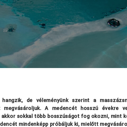
felelős döntés
n hangzik, de véleményünk szerint a masszázsm
tt megvásároljuk. A medencét hosszú évekre 
 akkor sokkal több bosszúságot fog okozni, mint 
edencét mindenképp próbáljuk ki, mielőtt megvásáro