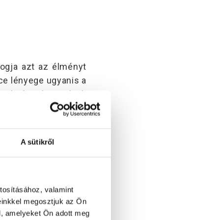
ogja azt az élményt
ce lényege ugyanis a
 szükségünk, amelyek
evezhető ideálisnak,
rdőkádban, vagy egy
ezért felesleges
A sütikről
kciót is le tudnánk
tosításához, valamint
ülünk a fürdésre. A
einkkel megosztjuk az Ön
elyen vannak-e, nem
l, amelyeket Ön adott meg