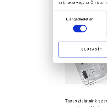
számukra vagy az Ön által ha
Hozzájárulás
Elengedhetetlen
kiválasztása
ELUTASÍT
Tapasztalataink szer