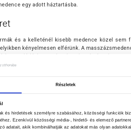
edence egy adott háztartásba.
ret
mák és a kelleténél kisebb medence közel sem f
amelyikben kényelmesen elférünk. A masszázsmeden
s kikapcsolódáshoz pedig olyan körülményekre van
azulhatunk. Egy méreten aluli jakuzzi pedig nem n
zése lehet a benne ülőnek, mintha egy szimpla fü
Hagyományos és nosztalgikus az igaz, de 
Részletek
ásárolni.
ál
persze az lenne a legjobb, ha a hidromasszázs fun
mak és hirdetések személyre szabásához, közösségi funkciók biz
 csak akkor nyílik lehetőségünk, ha előre felkész
hez. Ezenkívül közösségi média-, hirdető- és elemező partner
nban azt is letesztelhetjük, hogy a fúvókák jó h
zó adatait, akik kombinálhatják az adatokat más olyan adatokka
elképzelt pihenés közben.