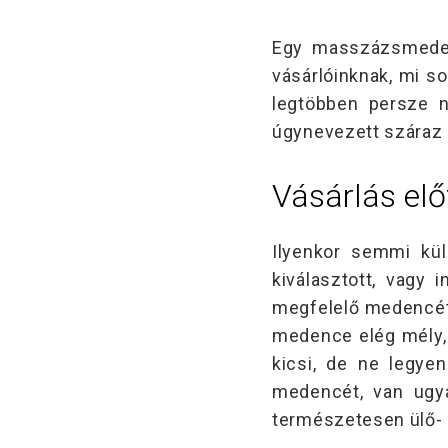
Egy masszázsmeden
vásárlóinknak, mi so
legtöbben persze 
úgynevezett száraz k
Vásárlás elő
Ilyenkor semmi kül
kiválasztott, vagy
megfelelő medencét
medence elég mély, 
kicsi, de ne legye
medencét, van ugya
természetesen ülő- 