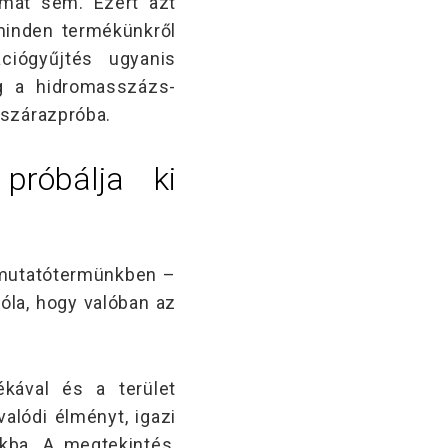
mát sem. Ezért azt
minden termékünkről
ciógyűjtés ugyanis
g a hidromasszázs-
 szárazpróba.
róbálja ki
emutatótermünkben –
la, hogy valóban az
ékával és a terület
alódi élményt, igazi
kba. A megtekintés,