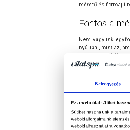
méretű és formájú m
Fontos a mé
Nem vagyunk egyfor
nyújtani, mint az, 
pihenés, a tökélete
között abszolút ell
könnyedén olyan ér
dézsában ülne. 
Beleegyezés
masszázsmedencét v
Ez a weboldal sütiket haszn
Optimális esetben 
Sütiket használunk a tartal
tesztelni, de erre
weboldalforgalmunk elemzésé
szárazpróbával azo
weboldalhasználatra vonatko
zavarnak minket az 