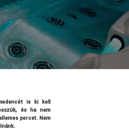
edencét is ki kell
vesszük, és ha nem
kellemes percet. Nem
lnánk.