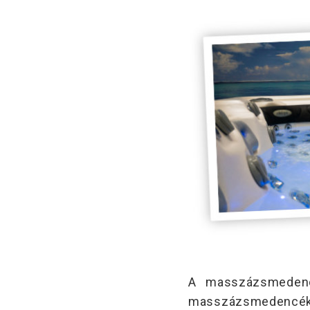
A masszázsmedenc
masszázsmedencék t