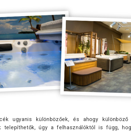
ék ugyanis különbözőek, és ahogy különböző k
elepíthetők, úgy a felhasználóktól is függ, hog