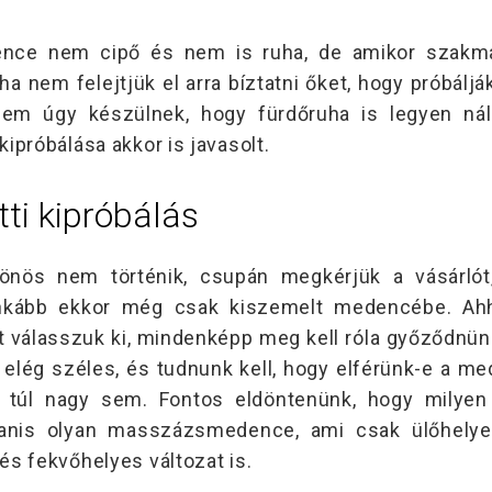
ce nem cipő és nem is ruha, de amikor szakma
ha nem felejtjük el arra bíztatni őket, hogy próbálj
nem úgy készülnek, hogy fürdőruha is legyen ná
ipróbálása akkor is javasolt.
tti kipróbálás
önös nem történik, csupán megkérjük a vásárlót
 inkább ekkor még csak kiszemelt medencébe. Ah
 válasszuk ki, mindenképp meg kell róla győződnün
elég széles, és tudnunk kell, hogy elférünk-e a m
n túl nagy sem. Fontos eldöntenünk, hogy milyen 
nis olyan masszázsmedence, ami csak ülőhelyek
és fekvőhelyes változat is.