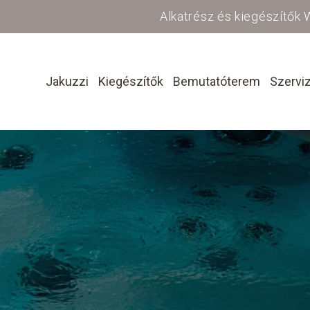
Alkatrész és kiegészítők
Jakuzzi
Kiegészítők
Bemutatóterem
Szervi
lő medence ki