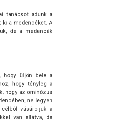
i tanácsot adunk a
ák ki a medencéket. A
luk, de a medencék
, hogy üljön bele a
hoz, hogy tényleg a
k, hogy az ominózus
edencében, ne legyen
célból vásároljuk a
kel van ellátva, de