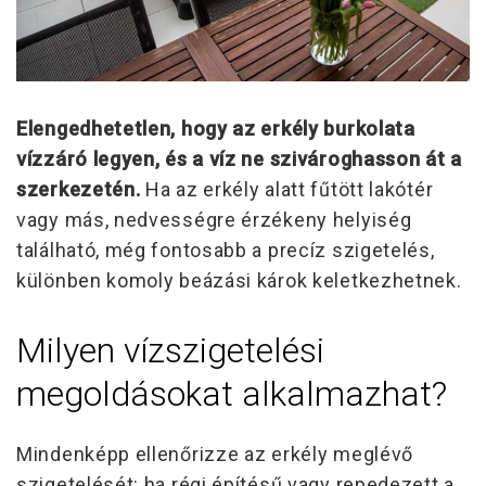
Elengedhetetlen, hogy az erkély burkolata
vízzáró legyen, és a víz ne szivároghasson át a
szerkezetén.
Ha az erkély alatt fűtött lakótér
vagy más, nedvességre érzékeny helyiség
található, még fontosabb a precíz szigetelés,
különben komoly beázási károk keletkezhetnek.
Milyen vízszigetelési
megoldásokat alkalmazhat?
Mindenképp ellenőrizze az erkély meglévő
szigetelését: ha régi építésű vagy repedezett a