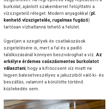
burkolat, ajánlott szakemberrel felújíttatni a
vízszigetelő réteget. Modern anyagokkal (
pl.
kenhető vízszigetelés, rugalmas fugázó
)
tartósan vízhatlanná tehető a felület.
Ügyeljen a szegélyek és csatlakozások
szigetelésére is, mert a fal és a padló
találkozásánál könnyen beszivároghat a víz.
Az
erkélyre érdemes
csúszásmentes burkolatot
választani
, hogy a kifröccsent víz miatt ne
legyen balesetveszélyes a jakuzziból való ki- és
beszállás, valamint a körülötte történő
közlekedés sem.