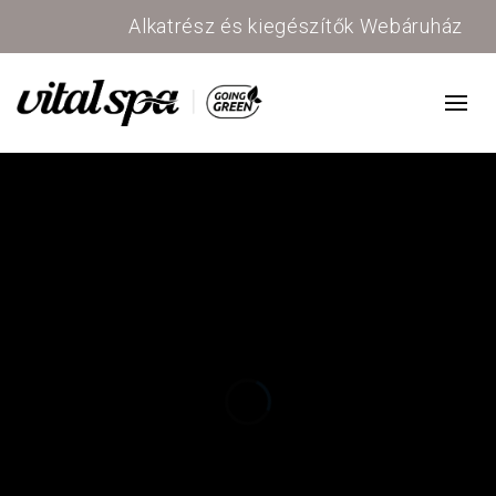
Alkatrész és kiegészítők Webáruház
Jakuzzi erkély
válassz
masszázsmed