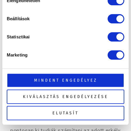
Elengedhetetlen
kiválasztása
Beállítások
Statisztikai
Marketing
MINDENT ENGEDÉLYEZ
Ezért fontos az előzetes felmérés!
KIVÁLASZTÁS ENGEDÉLYEZÉSE
A statikai felmérés megállapítja, hogy az
ELUTASÍT
erkélye biztonságosan terhelhető-e egy
masszázsmedencével.
A szakemberek
pontosan ki tudják számítani az adott erkély