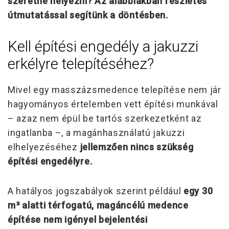
szeretné helyezni? Az alábbiakban részletes
útmutatással segítünk a döntésben.
Kell építési engedély a jakuzzi
erkélyre telepítéséhez?
Mivel egy masszázsmedence telepítése nem jár
hagyományos értelemben vett építési munkával
– azaz nem épül be tartós szerkezetként az
ingatlanba –, a magánhasználatú jakuzzi
elhelyezéséhez
jellemzően nincs szükség
építési engedélyre.
A hatályos jogszabályok szerint például
egy 30
m³ alatti térfogatú, magáncélú medence
építése nem igényel bejelentési