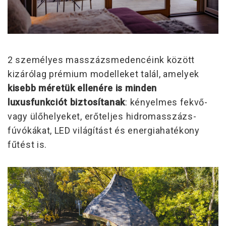
2 személyes masszázsmedencéink között
kizárólag prémium modelleket talál, amelyek
kisebb méretük ellenére is minden
luxusfunkciót biztosítanak
: kényelmes fekvő-
vagy ülőhelyeket, erőteljes hidromasszázs-
fúvókákat, LED világítást és energiahatékony
fűtést is.