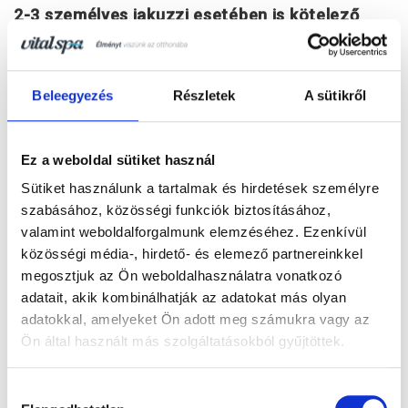
2-3 személyes jakuzzi esetében is kötelező
ellenőrizni
, hogy az erkélye valóban meg bírja-e
tartani a medencét.
Beleegyezés
Részletek
A sütikről
A súly négyzetméterenként akár több száz
kilogrammnyi terhelést is jelenthet, ami
Ez a weboldal sütiket használ
jelentősen meghaladhatja egy átlagos erkély
Sütiket használunk a tartalmak és hirdetések személyre
tervezett teherbírását.
Szakértőink véleménye
szabásához, közösségi funkciók biztosításához,
szerint egy jakuzzi telepítéséhez legalább ~500
valamint weboldalforgalmunk elemzéséhez. Ezenkívül
kg/m² teherbírású födém ajánlott. Enélkül
közösségi média-, hirdető- és elemező partnereinkkel
komoly veszélynek teheti ki az épület
megosztjuk az Ön weboldalhasználatra vonatkozó
szerkezetét.
adatait, akik kombinálhatják az adatokat más olyan
adatokkal, amelyeket Ön adott meg számukra vagy az
Ön által használt más szolgáltatásokból gyűjtöttek.
Hozzájárulás