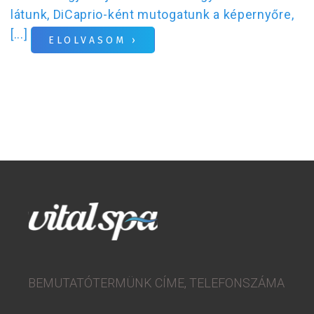
látunk, DiCaprio-ként mutogatunk a képernyőre,
[...]
ELOLVASOM ›
BEMUTATÓTERMÜNK CÍME, TELEFONSZÁMA