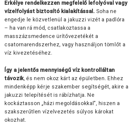
Erkélye rendelkezzen megfelelő lefolyóval vagy
vízelfolyást biztosító kialakítással.
Soha ne
engedje le közvetlenül a jakuzzi vizét a padlóra
– ha van rá mód, csatlakoztassa a
masszázsmedence ürítővezetékét a
csatornarendszerhez, vagy használjon tömlőt a
víz kivezetéséhez.
Így a jelentős mennyiségű víz kontrolláltan
távozik
, és nem okoz kárt az épületben. Ehhez
mindenképp kérje szakember segítségét, akire a
jakuzzi telepítését is rábízhatja. Ne
kockáztasson „házi megoldásokkal”, hiszen a
szakszerűtlen vízelvezetés súlyos károkat
okozhat.