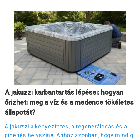
A jakuzzi karbantartás lépései: hogyan
őrizheti meg a víz és a medence tökéletes
állapotát?
A jakuzzi a kényeztetés, a regenerálódás és a
pihenés helyszíne. Ahhoz azonban, hogy mindig