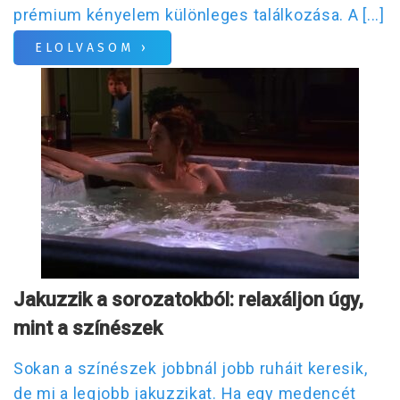
prémium kényelem különleges találkozása. A [...]
ELOLVASOM ›
Jakuzzik a sorozatokból: relaxáljon úgy,
mint a színészek
Sokan a színészek jobbnál jobb ruháit keresik,
de mi a legjobb jakuzzikat. Ha egy medencét