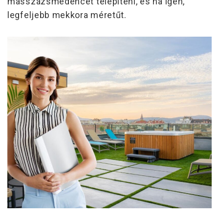
masszázsmedencét telepíteni, és ha igen,
legfeljebb mekkora méretűt.