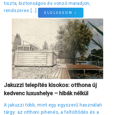
tiszta, biztonságos és vonzó maradjon,
rendszeres [...]
ELOLVASOM ›
Jakuzzi telepítés kisokos: otthona új
kedvenc luxushelye – hibák nélkül
A jakuzzi több, mint egy egyszerű használati
tárgy: az otthoni pihenés, a feltöltődés és a