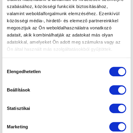
szabásához, közösségi funkciók biztosításához,
valamint weboldalforgalmunk elemzéséhez. Ezenkívül
közösségi média-, hirdető- és elemező partnereinkkel
Pezsgő nyár, nyugodt tél
megosztjuk az Ön weboldalhasználatra vonatkozó
adatait, akik kombinálhatják az adatokat más olyan
– Ezek a
adatokkal, amelyeket Ön adott meg számukra vagy az
Ön által használt más szolgáltatásokból gyűjtöttek.
masszázsmedencék
előnyei!
Hozzájárulás
Elengedhetetlen
kiválasztása
Amikor az ember masszázsmedence
Beállítások
vásárlásán gondolkodik, sok szempont
szerint kell rangsorolnia. Egy fontos dolog
a felszereltség, de ha tudjuk, mit…
Statisztikai
Marketing
READ MORE