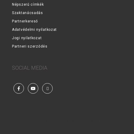
Népszerű címkék
Szaktanácsadás
Partnerkereső
Adatvédelmi nyilatkozat
Jogi nyilatkozat
Partneri szerződés
SOCIAL MEDIA
Facebook
YouTube
Steam
VitalSpa | Minden jog fenntartva © 2019