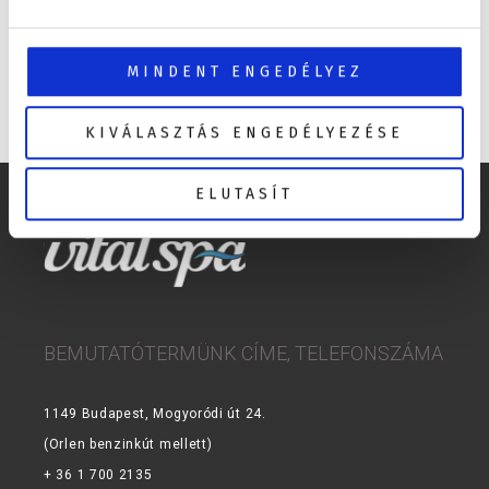
MINDENT ENGEDÉLYEZ
KIVÁLASZTÁS ENGEDÉLYEZÉSE
1
2
3
4
ELUTASÍT
BEMUTATÓTERMÜNK CÍME, TELEFONSZÁMA
1149 Budapest, Mogyoródi út 24.
(Orlen benzinkút mellett)
+ 36 1 700 2135