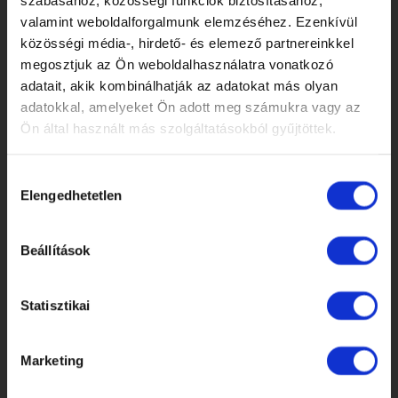
szabásához, közösségi funkciók biztosításához,
valamint weboldalforgalmunk elemzéséhez. Ezenkívül
TARTALMAK
közösségi média-, hirdető- és elemező partnereinkkel
megosztjuk az Ön weboldalhasználatra vonatkozó
adatait, akik kombinálhatják az adatokat más olyan
Masszázsmedencék
adatokkal, amelyeket Ön adott meg számukra vagy az
Jakuzzi méret kiválasztása
Ön által használt más szolgáltatásokból gyűjtöttek.
Kiegészítők
Bemutatóterem
Hozzájárulás
Blog
Elengedhetetlen
kiválasztása
Kapcsolat
Jakuzzi kisokos
Beállítások
HASZNOS
Statisztikai
Gyakori kérdések
Marketing
Garancia