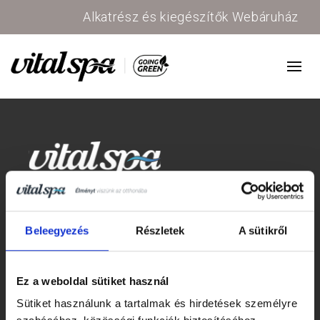
Alkatrész és kiegészítők Webáruház
BEMUTATÓTERMÜNK CÍME, TELEFONSZÁMA
Beleegyezés
Részletek
A sütikről
1149 Budapest, Mogyoródi út 24.
Ez a weboldal sütiket használ
(Orlen benzinkút mellett)
Sütiket használunk a tartalmak és hirdetések személyre
+ 36 1 700 2135