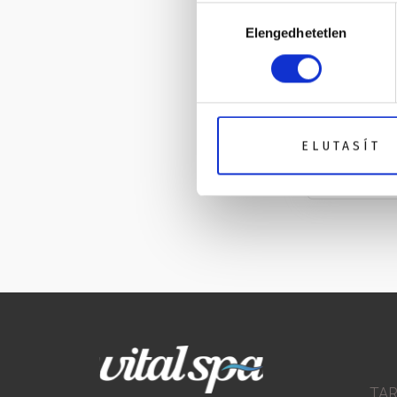
Hozzájárulás
Elengedhetetlen
kiválasztása
ELUTASÍT
TA