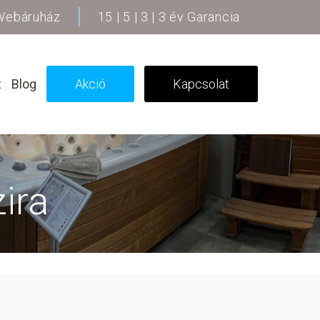
 Webáruház
15 | 5 | 3 | 3 év Garancia
z
Blog
Akció
Kapcsolat
zira