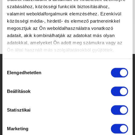
szabásához, közösségi funkciók biztosításához,
valamint weboldalforgalmunk elemzéséhez. Ezenkívül
közösségi média-, hirdető- és elemező partnereinkkel
megosztjuk az Ön weboldalhasználatra vonatkozó
adatait, akik kombinálhatják az adatokat más olyan
adatokkal, amelyeket Ön adott meg számukra vagy az
Ön által használt más szolgáltatásokból gyűjtöttek.
Hozzájárulás
Elengedhetetlen
kiválasztása
Beállítások
BEMUTATÓTERMÜNK CÍME, TELEFONSZÁMA
Statisztikai
1149 Budapest, Mogyoródi út 24.
Marketing
(Orlen benzinkút mellett)