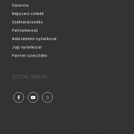
Garancia
Népszerű címkék
Szaktanácsadás
Partnerkereső
Adatvédelmi nyilatkozat
Jogi nyilatkozat
Partneri szerződés
SOCIAL MEDIA
Facebook
YouTube
Steam
VitalSpa | Minden jog fenntartva © 2019