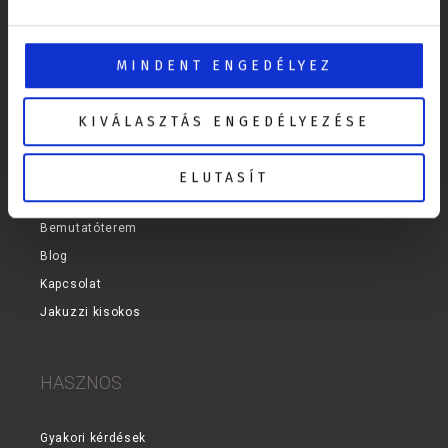
+ 36 1 700 2135
MINDENT ENGEDÉLYEZ
TARTALMAK
KIVÁLASZTÁS ENGEDÉLYEZÉSE
Masszázsmedencék
Jakuzzi méret kiválasztása
ELUTASÍT
Kiegészítők
Bemutatóterem
Blog
Kapcsolat
Jakuzzi kisokos
HASZNOS
Gyakori kérdések