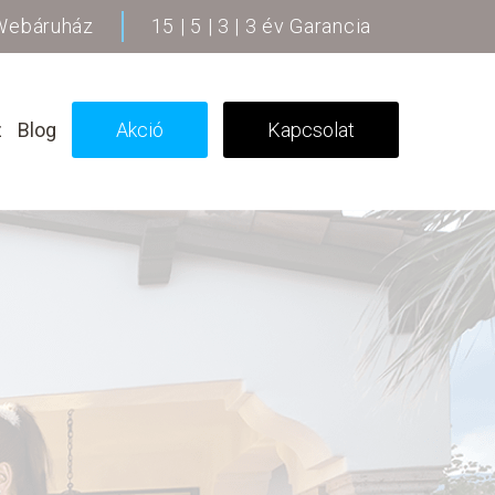
 Webáruház
15 | 5 | 3 | 3 év Garancia
z
Blog
Akció
Kapcsolat